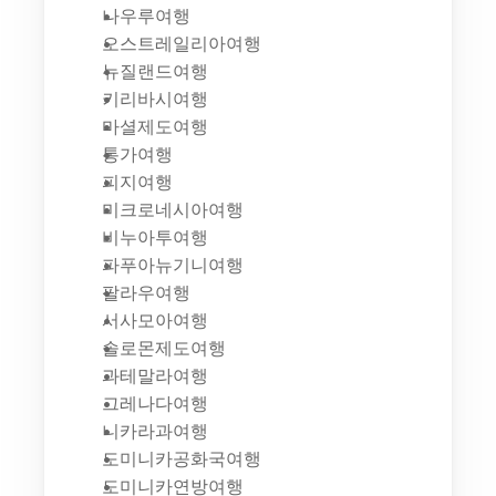
나우루여행
오스트레일리아여행
뉴질랜드여행
키리바시여행
마셜제도여행
통가여행
피지여행
미크로네시아여행
비누아투여행
파푸아뉴기니여행
팔라우여행
서사모아여행
솔로몬제도여행
과테말라여행
그레나다여행
니카라과여행
도미니카공화국여행
도미니카연방여행