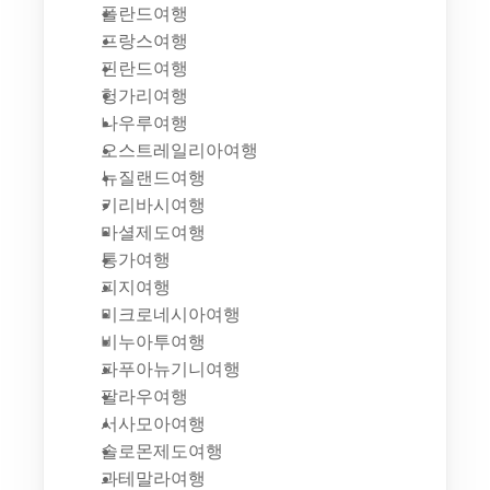
폴란드여행
프랑스여행
핀란드여행
헝가리여행
나우루여행
오스트레일리아여행
뉴질랜드여행
키리바시여행
마셜제도여행
통가여행
피지여행
미크로네시아여행
비누아투여행
파푸아뉴기니여행
팔라우여행
서사모아여행
솔로몬제도여행
과테말라여행