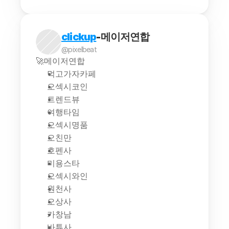
clickup
-메이저연합
@pixelbeat
🚀메이저연합
먹고가자카페
오섹시코인
트렌드뷰
여행타임
오섹시명품
오친만
호펜사
미용스타
오섹시와인
원천사
오상사
카창남
바튜사