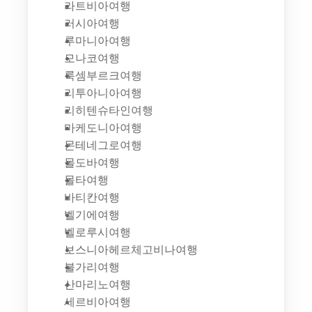
라트비아여행
러시아여행
루마니아여행
모나코여행
룩셈부르크여행
리투아니아여행
리히텐슈타인여행
마케도니아여행
몬테네그로여행
몰도바여행
몰타여행
바티칸여행
벨기에여행
벨로루시여행
보스니아헤르체고비나여행
불가리여행
산마리노여행
세르비아여행