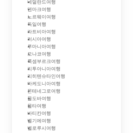
네덜란드여행
덴마크여행
노르웨이여행
독일여행
라트비아여행
러시아여행
루마니아여행
모나코여행
룩셈부르크여행
리투아니아여행
리히텐슈타인여행
마케도니아여행
몬테네그로여행
몰도바여행
몰타여행
바티칸여행
벨기에여행
벨로루시여행