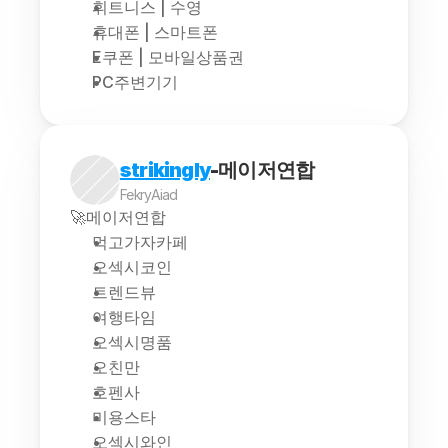
휘트니스 | 수영
휴대폰 | 스마트폰
E쿠폰 | 모바일상품권
PC주변기기
strikingly
-메이저연합
FekryAiad
🚀메이저연합
먹고가자카페
오섹시코인
트렌드뷰
여행타임
오섹시명품
오친만
호펜사
미용스타
오섹시와인