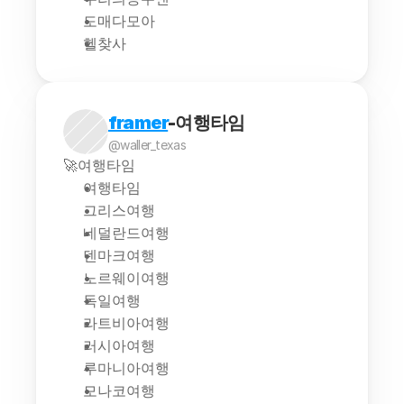
도매다모아
헬찾사
framer
-여행타임
@waller_texas
🚀여행타임
여행타임
그리스여행
네덜란드여행
덴마크여행
노르웨이여행
독일여행
라트비아여행
러시아여행
루마니아여행
모나코여행