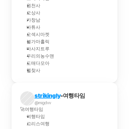
원천사
오상사
카창남
바튜사
오섹시마켓
불가마홀릭
마사지트루
우리의농수맨
도매다모아
헬찾사
strikingly
-여행타임
@migdvv
🚀여행타임
여행타임
그리스여행