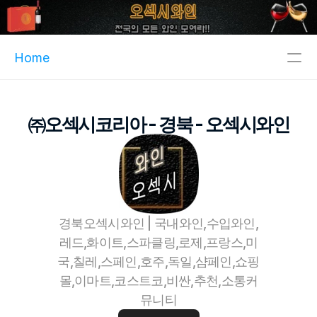
Home
주메뉴
㈜오섹시코리아 - 경북 - 오섹시와인
인기메뉴
파트너
핫블
XCLUB
경북오섹시와인 | 국내와인,수입와인,
오섹시이사
레드,화이트,스파클링,로제,프랑스,미
마스크팩파트너
국,칠레,스페인,호주,독일,샴페인,쇼핑
정수기파트너
몰,이마트,코스트코,비싼,추천,소통커
오섹시운세
뮤니티
병원파트너