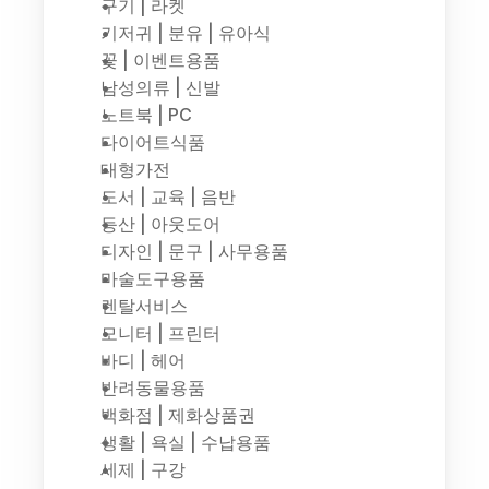
구기 | 라켓
기저귀 | 분유 | 유아식
꽃 | 이벤트용품
남성의류 | 신발
노트북 | PC
다이어트식품
대형가전
도서 | 교육 | 음반
등산 | 아웃도어
디자인 | 문구 | 사무용품
마술도구용품
렌탈서비스
모니터 | 프린터
바디 | 헤어
반려동물용품
백화점 | 제화상품권
생활 | 욕실 | 수납용품
세제 | 구강