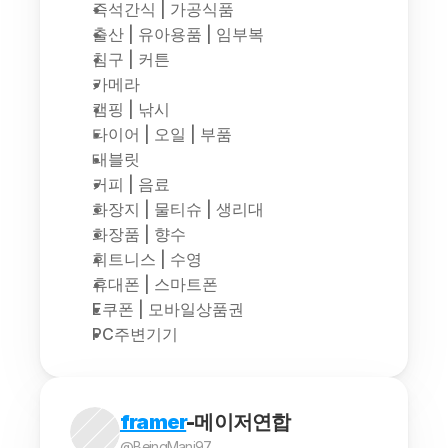
즉석간식 | 가공식품
출산 | 유아용품 | 임부복
침구 | 커튼
카메라
캠핑 | 낚시
타이어 | 오일 | 부품
태블릿
커피 | 음료
화장지 | 물티슈 | 생리대
화장품 | 향수
휘트니스 | 수영
휴대폰 | 스마트폰
E쿠폰 | 모바일상품권
PC주변기기
framer
-메이저연합
@BeingMani97