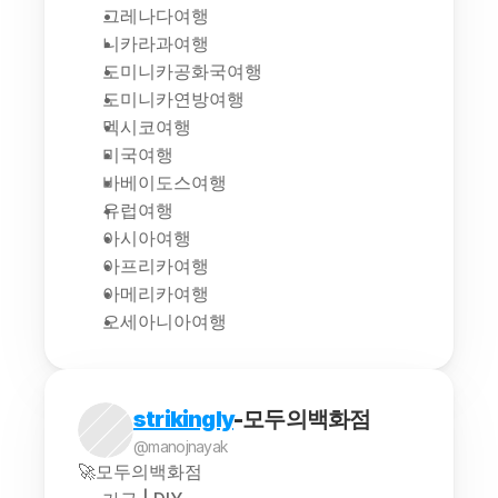
그레나다여행
니카라과여행
도미니카공화국여행
도미니카연방여행
멕시코여행
미국여행
바베이도스여행
유럽여행
아시아여행
아프리카여행
아메리카여행
오세아니아여행
strikingly
-모두의백화점
@manojnayak
🚀모두의백화점