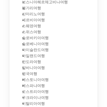
보스니아헤르체고비나여행
불가리여행
산마리노여행
세르비아여행
스웨덴여행
스위스여행
슬로바키아여행
슬로베니아여행
아이슬란드여행
아일랜드여행
안도라여행
알바니아여행
영국여행
에스토니아여행
에스파냐여행
오스트리아여행
우크라이나여행
이탈리아여행