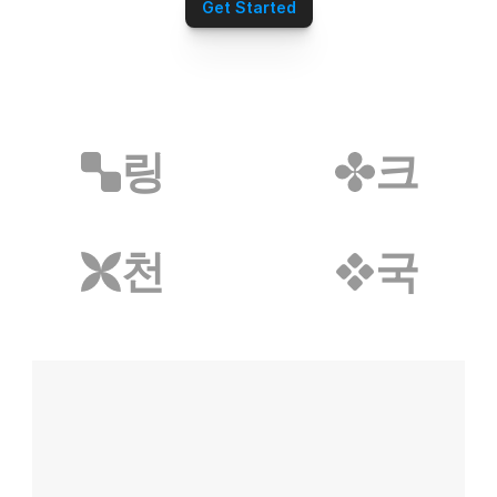
심부름/배달파트너
Get Started
재무설계파트너
전자담배파트너
리눅스파트너
무지티파트너
탈모파트너
미싱파트너
링
크
가발파트너
타투파트너
레저스포츠파트너
어학연수파트너
천
국
애완용품파트너
밀키트파트너
약초파트너
캠핑파트너
튜닝파트너
모델파트너
다이어트파트너
렌트카파트너
스마트폰파트너
화장품파트너