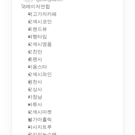
🚀메이저연합
먹고가자카페
오섹시코인
트렌드뷰
여행타임
오섹시명품
오친만
호펜사
미용스타
오섹시와인
원천사
오상사
카창남
바튜사
오섹시마켓
불가마홀릭
마사지트루
우리의농수맨