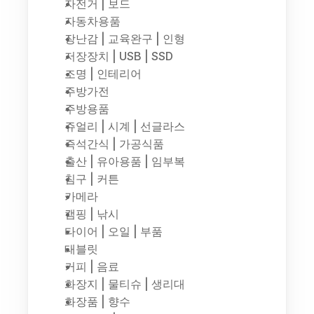
자전거 | 보드
자동차용품
장난감 | 교육완구 | 인형
저장장치 | USB | SSD
조명 | 인테리어
주방가전
주방용품
쥬얼리 | 시계 | 선글라스
즉석간식 | 가공식품
출산 | 유아용품 | 임부복
침구 | 커튼
카메라
캠핑 | 낚시
타이어 | 오일 | 부품
태블릿
커피 | 음료
화장지 | 물티슈 | 생리대
화장품 | 향수