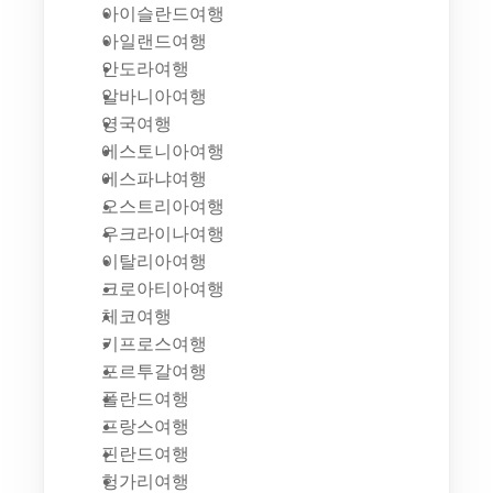
아이슬란드여행
아일랜드여행
안도라여행
알바니아여행
영국여행
에스토니아여행
에스파냐여행
오스트리아여행
우크라이나여행
이탈리아여행
크로아티아여행
체코여행
키프로스여행
포르투갈여행
폴란드여행
프랑스여행
핀란드여행
헝가리여행