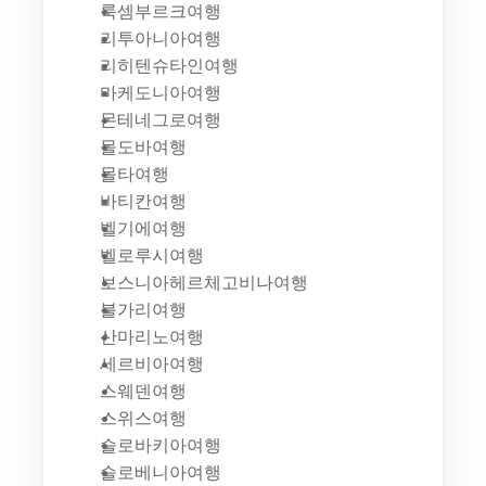
룩셈부르크여행
리투아니아여행
리히텐슈타인여행
마케도니아여행
몬테네그로여행
몰도바여행
몰타여행
바티칸여행
벨기에여행
벨로루시여행
보스니아헤르체고비나여행
불가리여행
산마리노여행
세르비아여행
스웨덴여행
스위스여행
슬로바키아여행
슬로베니아여행