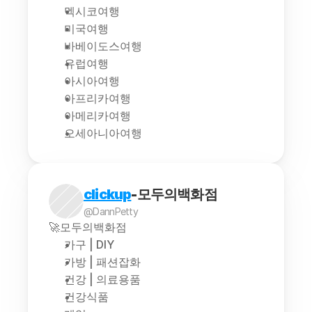
멕시코여행
미국여행
바베이도스여행
유럽여행
아시아여행
아프리카여행
아메리카여행
오세아니아여행
clickup
-모두의백화점
@DannPetty
🚀모두의백화점
가구 | DIY
가방 | 패션잡화
건강 | 의료용품
건강식품