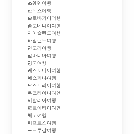
스웨덴여행
스위스여행
슬로바키아여행
슬로베니아여행
아이슬란드여행
아일랜드여행
안도라여행
알바니아여행
영국여행
에스토니아여행
에스파냐여행
오스트리아여행
우크라이나여행
이탈리아여행
크로아티아여행
체코여행
키프로스여행
포르투갈여행