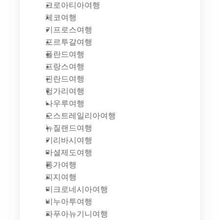
크로아티아여행
체코여행
키프로스여행
포르투갈여행
폴란드여행
프랑스여행
핀란드여행
헝가리여행
나우루여행
오스트레일리아여행
뉴질랜드여행
키리바시여행
마셜제도여행
통가여행
피지여행
미크로네시아여행
비누아투여행
파푸아뉴기니여행