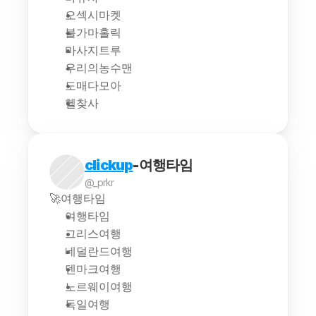
오섹시마켓
불가마홀릭
마사지트루
우리의농수맨
도매다모아
헬찾사
clickup
-여행타임
@_prkr
🚀여행타임
여행타임
그리스여행
네덜란드여행
덴마크여행
노르웨이여행
독일여행